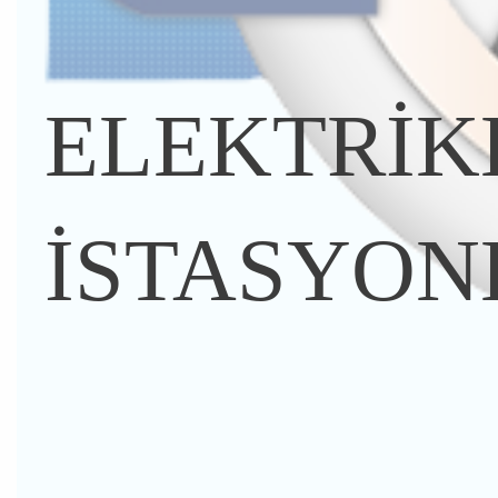
ELEKTRİKL
İSTASYON