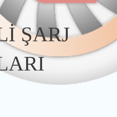
İ ŞARJ
LARI